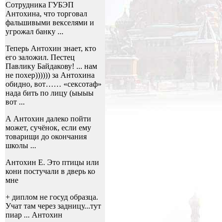
Сотрудника ГУБЭП
Антохина, что торговал
фальшивыми векселями и
угрожал банку ...
Теперь Антохин знает, кто
его заложил. Пестец
Павлику Байдакову! ... нам
не похер)))))) за Антохина
обидно, вот…… «сексотаф»
нада бить по лицу (ыыыы
вот ...
А Антохин далеко пойти
может, сучёнок, если ему
товарищи до окончания
школы ...
Антохин Е. Это птицы или
кони постучали в дверь ко
мне
+ диплом не госуд образца.
Учат там через задницу...тут
пиар ... Антохин