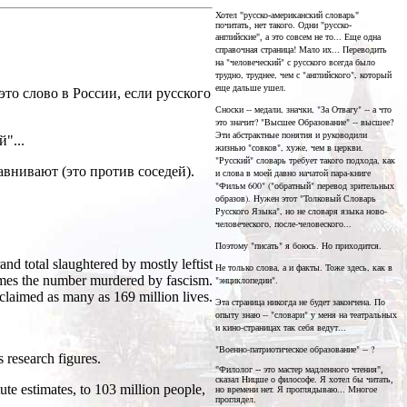
Хотел "русско-американский словарь"
почитать, нет такого. Одни "русско-
Еще одна
английские", а это совсем не то...
справочная страница! Мало их... Переводить
на "человеческий" с русского всегда было
трудно, труднее, чем с "английского", который
еще дальше ушел.
 это слово в России, если русского
Сноски -- медали, значки, "За Отвагу" -- а что
это значит? "Высшее Образование" -- высшее?
Эти абстрактные понятия и руководили
"...
жизнью "совков", хуже, чем в церкви.
"Русский" словарь требует такого подхода, как
внивают (это против соседей).
и слова в моей давно начатой пара-книге
"Фильм 600" ("обратный" перевод зрительных
образов). Нужен этот "Толковый Словарь
Русского Языка", но не словаря языка ново-
человеческого, после-человеского...
Поэтому "писать" я боюсь. Но приходится.
and total slaughtered by mostly leftist
Не только слова, а и факты. Тоже здесь, как в
times the number murdered by fascism.
"энциклопедии".
laimed as many as 169 million lives.
Эта страница никогда не будет закончена. По
опыту знаю -- "словари" у меня на театральных
и кино-страницах так себя ведут...
"Военно-патриотическое образование" -- ?
 research figures.
"Филолог -- это мастер мадленного чтения",
сказал Ницше о философе. Я хотел бы читать,
te estimates, to 103 million people,
но времени нет. Я проглядываю... Многое
проглядел.