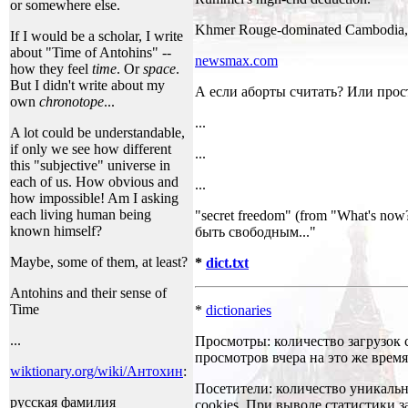
or somewhere else.
Khmer Rouge-dominated Cambodia, Vie
If I would be a scholar, I write
about "Time of Antohins" --
newsmax.com
how they feel
time
. Or
space
.
But I didn't write about my
А если аборты считать? Или прост
own
chronotope
...
...
A lot could be understandable,
if only we see how different
...
this "subjective" universe in
each of us. How obvious and
...
how impossible! Am I asking
each living human being
"secret freedom" (from "What's n
known himself?
быть свободным..."
Maybe, some of them, at least?
*
dict.txt
Antohins and their sense of
Time
*
dictionaries
...
Просмотры: количество загрузок 
просмотров вчера на это же время
wiktionary.org/wiki/Антохин
:
Посетители: количество уникальн
русская фамилия
cookies. При выводе статистики з