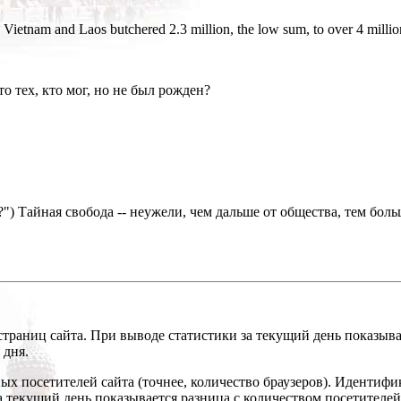
tnam and Laos butchered 2.3 million, the low sum, to over 4 million,
о тех, кто мог, но не был рожден?
ow?") Тайная свобода -- неужели, чем дальше от общества, тем бо
страниц сайта. При выводе статистики за текущий день показыва
 дня.
ых посетителей сайта (точнее, количество браузеров). Идентиф
а текущий день показывается разница с количеством посетителей 