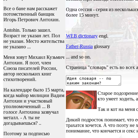
Все о бане нам расскажет
Одна сессия - серия из нескольк
потомственный банщик
более 15 минут.
Игорь Петрович Антохин.
Antohin. Только зашел.
Возраст не указан лет. Пол
WEB dictionary
engl.
не указан. Место жительства
Father-Russia
glossary
не указано ...
... and so on.
Меня зовут Михаил Кузьмич
Антохин. Я поэт, член
Страница "словарь" есть во всех 
Союза писателей России,
автор нескольких книг
стихотворений.
На календаре было 15 марта,
Старое подозрение,
когда майор милиции Вадим
кто умеет ходить, 
Антохин и участковый
уполномоченный ... В
Так и кот на меня
голосе Антохина зазвучал
металл. - А ты не
Дикий подросток понимает, что ес
догадываешься? ..
трахатся хочется. А что поэту не
понимание, что кончается и секс 
Поэтому за подписью