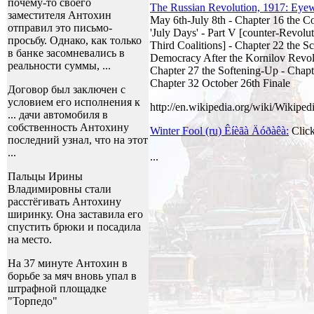
почему-то своего
The Russian Revolution, 1917: Eyew
заместителя Антохин
May 6th-July 8th - Chapter 16 the Co
отправил это письмо-
'July Days' - Part V [counter-Revolu
просьбу. Однако, как только
Third Coalitions] - Chapter 22 the S
в банке засомневались в
Democracy After the Kornilov Revolt 
реальности суммы, ...
Chapter 27 the Softening-Up - Chapt
Chapter 32 October 26th Finale
Договор был заключен с
условием его исполнения к
http://en.wikipedia.org/wiki/Wikiped
... дачи автомобиля в
собственность Антохину
Winter Fool (ru) Êíèãà Äóðàêà:
Click
последний узнал, что на этот
...
...
Пальцы Ирины
Владимировны стали
расстёгивать Антохину
ширинку. Она заставила его
спустить брюки и посадила
на место.
На 37 минуте Антохин в
борьбе за мяч вновь упал в
штрафной площадке
"Торпедо"