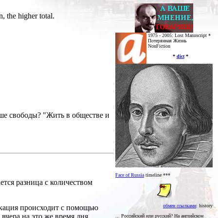
 the higher total.
1975 - 2005: Lost Manuscript *
Потерянная Жизнь
NonFiction
*
dict
*
льше свободы? "Жить в обществе и
Face of Russia
timeline ***
ется разница с количеством
обмен ссылками
: history
икация происходит с помощью
вчера на это же время дня.
... Российский или русский? На английском