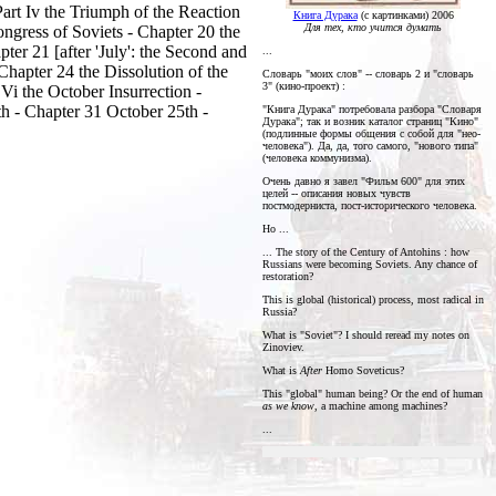
art Iv the Triumph of the Reaction
Книга Дурака
(с картинками) 2006
Для тех, кто учится думать
ongress of Soviets - Chapter 20 the
ter 21 [after 'July': the Second and
...
hapter 24 the Dissolution of the
Словарь "моих слов" -- словарь 2 и "словарь
3" (кино-проект) :
Vi the October Insurrection -
h - Chapter 31 October 25th -
"Книга Дурака" потребовала разбора "Словаря
Дурака"; так и возник каталог страниц "Кино"
(подлинные формы общения с собой для "нео-
человека"). Да, да, того самого, "нового типа"
(человека коммунизма).
Очень давно я завел "Фильм 600" для этих
целей -- описания новых чувств
постмодерниста, пост-исторического человека.
Но ...
... The story of the Century of Antohins : how
Russians were becoming Soviets. Any chance of
restoration?
This is global (historical) process, most radical in
Russia?
What is "Soviet"? I should reread my notes on
Zinoviev.
What is
After
Homo Soveticus?
This "global" human being? Or the end of human
as we know
, a machine among machines?
...