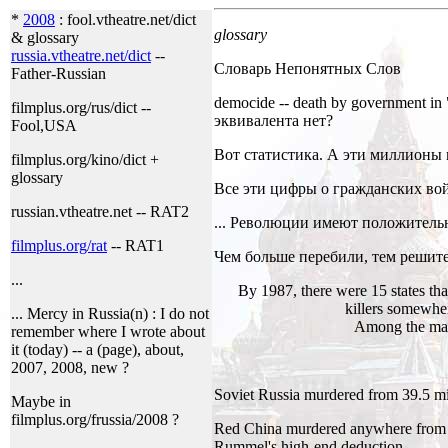
*
2008
: fool.vtheatre.net/dict
glossary
& glossary
russia.vtheatre.net/dict
--
Словарь Непонятных Слов
Father-Russian
democide -- death by government i
filmplus.org/rus/dict --
эквивалента нет?
Fool,USA
Вот статистика. А эти миллионы и
filmplus.org/kino/dict +
glossary
Все эти цифры о гражданских вой
russian.vtheatre.net -- RAT2
... Революции имеют положительн
filmplus.org/rat
-- RAT1
Чем больше перебили, тем решит
...
By 1987, there were 15 states that
killers somewhe
... Mercy in Russia(n) : I do not
Among the mass
remember where I wrote about
it (today) -- a (page), about,
2007, 2008, new ?
Soviet Russia murdered from 39.5 mill
Maybe in
filmplus.org/frussia/2008 ?
Red China murdered anywhere from 45 
Rummel's high-end deduction.