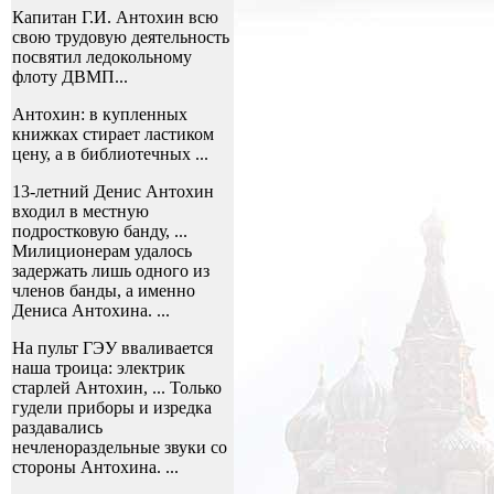
Капитан Г.И. Антохин всю
свою трудовую деятельность
посвятил ледокольному
флоту ДВМП...
Антохин: в купленных
книжках стирает ластиком
цену, а в библиотечных ...
13-летний Денис Антохин
входил в местную
подростковую банду, ...
Милиционерам удалось
задержать лишь одного из
членов банды, а именно
Дениса Антохина. ...
На пульт ГЭУ вваливается
наша троица: электрик
старлей Антохин, ... Только
гудели приборы и изредка
раздавались
нечленораздельные звуки со
стороны Антохина. ...