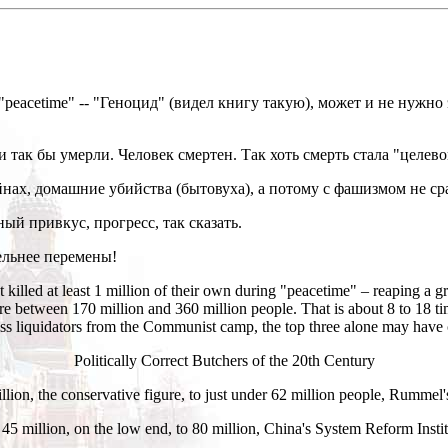
n "peacetime" -- "Геноцид" (видел книгу такую), может и не нужно
 так бы умерли. Человек смертен. Так хоть смерть стала "целевой
нах, домашние убийства (бытовуха), а потому с фашизмом не сра
ый привкус, прогресс, так сказать.
ельнее перемены!
 killed at least 1 million of their own during "peacetime" – reaping a gr
re between 170 million and 360 million people. That is about 8 to 18 
 liquidators from the Communist camp, the top three alone may have c
Politically Correct Butchers of the 20th Century
ion, the conservative figure, to just under 62 million people, Rummel's
million, on the low end, to 80 million, China's System Reform Institu