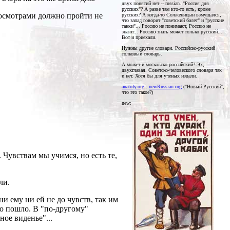
двух понятий нет -- russian. "Россия для
русских"? А разве там кто-то есть, кроме
росмотрами должно пройти не
русских? А когда-то Солженицын взмущался,
что запад говорит "советский балет" и "русские
танки"... Россию не понимают, Россию не
знают... Россию знать может только русский...
Вот и приехали.
Нужны другие словари. Российско-русский
толковый словарь.
А может и московско-российский? Эх,
двухглавая. Советско-человеского словаря так
и нет. Хотя бы для ученых издали.
anatoly.org
:
newRussian.org
("Новый Русский",
что это такое?)
new:
 Чувствам мы учимся, но есть те,
ли.
ни ему ни ей не до чувств, так им
во пошло. В "по-другому"
ное виденье"...