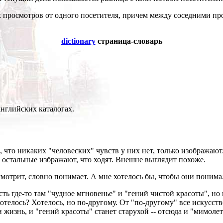
их просмотров от одного посетителя, причем между соседними п
dictionary
страница-словарь
английских каталогах.
 что никаких "человеских" чувств у них нет, только изображают.
а остальные избражают, что ходят. Внешне выглядит похоже.
 смотрит, словно понимает. А мне хотелось бы, чтобы они понима
ть где-то там "чудное мгновенье" и "гений чистой красоты", но 
 хотелось? Хотелось, но по-другому. От "по-другому" все искусст
и жизнь, и "гений красоты" станет старухой -- отсюда и "мимолет