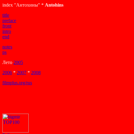
index "Антохины" *
Antohins
title
preface
front
intro
end
notes
ps
Лето
2005
2006
*
2007
*
2008
filmplus.org/rus