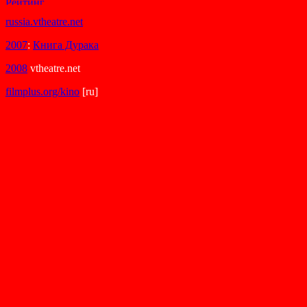
russia.vtheatre.net
2007
:
Книга Дурака
2008
vtheatre.net
filmplus.org/kino
[ru]